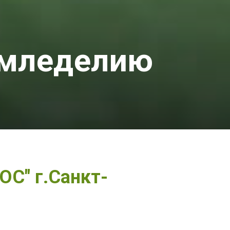
емледелию
С" г.Санкт-