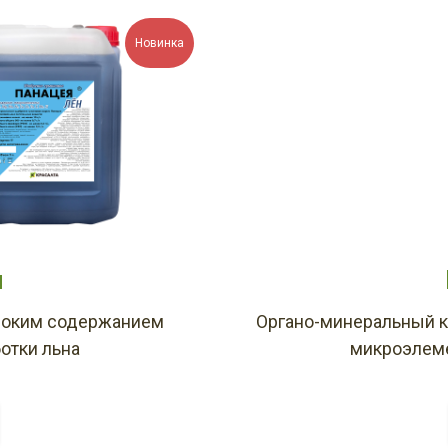
Новинка
н
соким содержанием
Органо-минеральный к
отки льна
микроэлеме